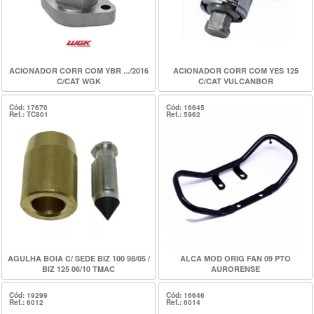
ACIONADOR CORR COM YBR .../2016
ACIONADOR CORR COM YES 125
C/CAT WGK
C/CAT VULCANBOR
Cód: 17670
Cód: 16645
Ref.: TC801
Ref.: 5962
AGULHA BOIA C/ SEDE BIZ 100 98/05 /
ALCA MOD ORIG FAN 09 PTO
BIZ 125 06/10 TMAC
AURORENSE
Cód: 19299
Cód: 16646
Ref.: 6012
Ref.: 6014