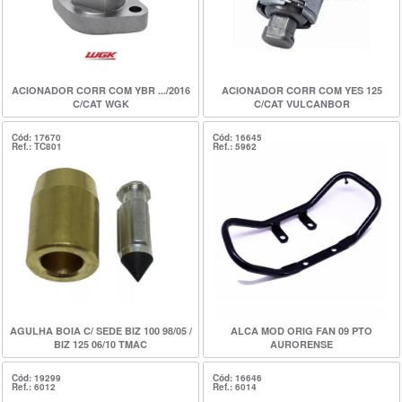
ACIONADOR CORR COM YBR .../2016
ACIONADOR CORR COM YES 125
C/CAT WGK
C/CAT VULCANBOR
Cód: 17670
Cód: 16645
Ref.: TC801
Ref.: 5962
AGULHA BOIA C/ SEDE BIZ 100 98/05 /
ALCA MOD ORIG FAN 09 PTO
BIZ 125 06/10 TMAC
AURORENSE
Cód: 19299
Cód: 16646
Ref.: 6012
Ref.: 6014