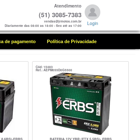
Atendimento
(51) 3085-7383
vendas@jrmotos.com.br
Login
Diariamente das 08:00 as 18:00 - Sex até as 17:00
ica de pagamento
Política de Privacidade
Cód: 15483
Ref.: AEPM055D0G5500
 8.6BS)-ERBS
BATERIA 12V YBR (ETX 5,5BS)- ERBS