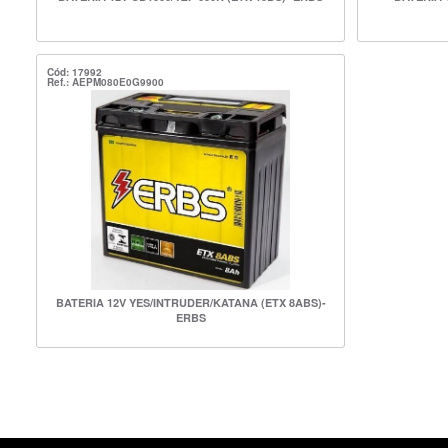
Cód: 17992
Ref.: AEPM080E0G9900
BATERIA 12V YES/INTRUDER/KATANA (ETX 8ABS)-
ERBS