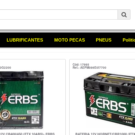
LUBRIFICANTES
MOTO PECAS
PNEUS
Polit
Cód: 17995
E0G2200
Ref.: AEPM086E0I7700
12V CB400/450 (ETX 10ABS)- ERBS
BATERIA 12V HORNET/CBR1000 (ETX