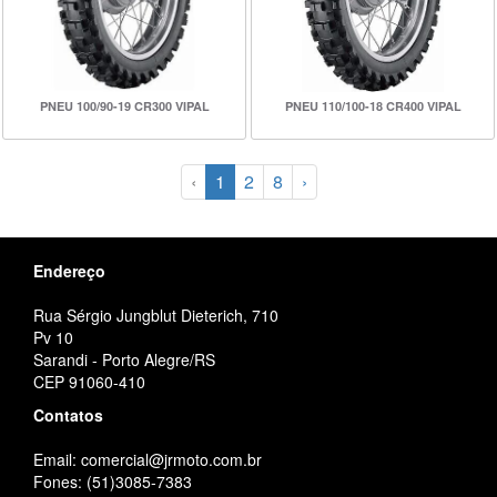
PNEU 100/90-19 CR300 VIPAL
PNEU 110/100-18 CR400 VIPAL
‹
1
2
8
›
Endereço
Rua Sérgio Jungblut Dieterich, 710
Pv 10
Sarandi - Porto Alegre/RS
CEP 91060-410
Contatos
Email: comercial@jrmoto.com.br
Fones: (51)3085-7383