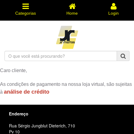
Categorias
Home
Login
O
que
você
Caro cliente,
está
procurando?
As condições de pagamento na nossa loja virtual, são sujeitas
análise de crédito
à
Endereço
Rua Sérgio Jungblut Dieterich, 710
Pv 10