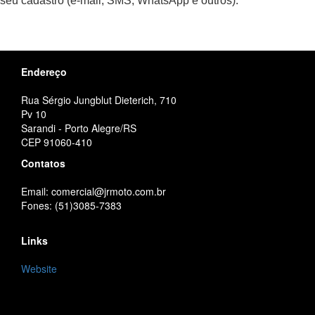
seu cadastro (e-mail, SMS, WhatsApp e outros).
Endereço
Rua Sérgio Jungblut Dieterich, 710
Pv 10
Sarandi - Porto Alegre/RS
CEP 91060-410
Contatos
Email: comercial@jrmoto.com.br
Fones: (51)3085-7383
Links
Website