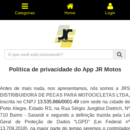
Categorias
Home
Login
O
que
você
Política de privacidade do App JR Motos
está
procurando?
Antes de mais nada, nos apresentamos, nós somos a
JRS
,
DISTRIBUIDORA DE PECAS PARA MOTOCICLETAS LTDA
inscrita no CNPJ
13.535.866/0001-49
com sede na cidade de
Porto Alegre, Estado RS, na Rua Sérgio Jungblut Dietrich, Nº
710 Bairro
- Sarandi e segundo a definição trazida pela Le
Geral de Proteção de Dados “LGPD” (Lei Federal nº
13.709.2018), na maior parte do tempo seremos o controlador