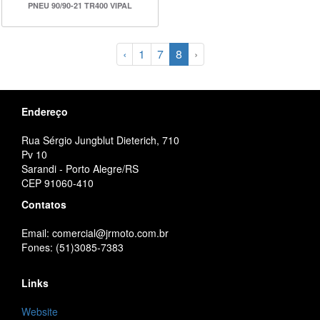
PNEU 90/90-21 TR400 VIPAL
‹
1
7
8
›
Endereço
Rua Sérgio Jungblut Dieterich, 710
Pv 10
Sarandi - Porto Alegre/RS
CEP 91060-410
Contatos
Email: comercial@jrmoto.com.br
Fones: (51)3085-7383
Links
Website