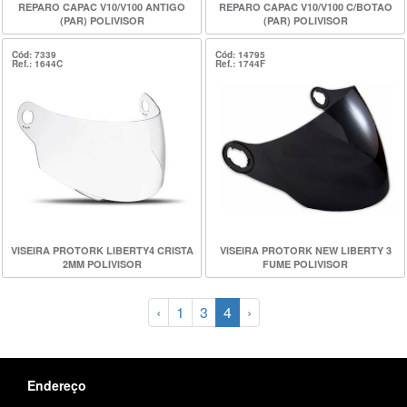
REPARO CAPAC V10/V100 ANTIGO
REPARO CAPAC V10/V100 C/BOTAO
(PAR) POLIVISOR
(PAR) POLIVISOR
Cód: 7339
Cód: 14795
Ref.: 1644C
Ref.: 1744F
VISEIRA PROTORK LIBERTY4 CRISTA
VISEIRA PROTORK NEW LIBERTY 3
2MM POLIVISOR
FUME POLIVISOR
‹
1
3
4
›
Endereço