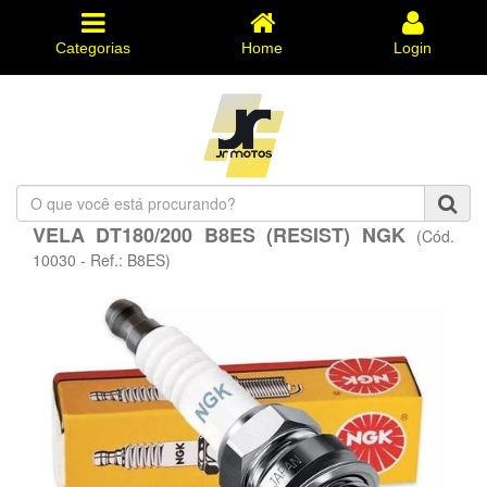
Categorias
Home
Login
O
que
VELA DT180/200 B8ES (RESIST) NGK
(Cód.
você
está
10030 - Ref.: B8ES)
procurando?