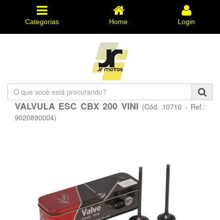
Categorias
Home
Login
O
que
VALVULA ESC CBX 200 VINI
(Cód. 10710 - Ref.:
você
está
9020890004)
procurando?