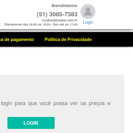
Atendimento
(51) 3085-7383
vendas@jrmotos.com.br
Login
Diariamente das 08:00 as 18:00 - Sex até as 17:00
ica de pagamento
Política de Privacidade
 login para que você possa ver os preços e
LOGIN