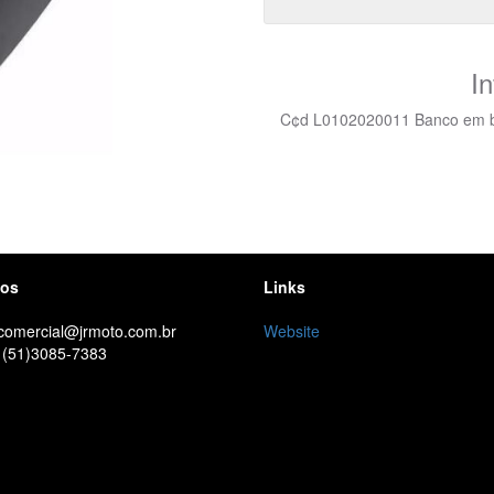
I
C¢d L0102020011 Banco em ba
tos
Links
 comercial@jrmoto.com.br
Website
 (51)3085-7383