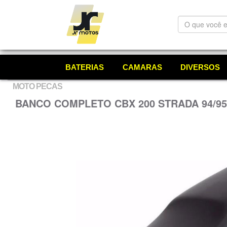
O
que
você
está
procurando?
BATERIAS
CAMARAS
DIVERSOS
MOTO PECAS
BANCO COMPLETO CBX 200 STRADA 94/9