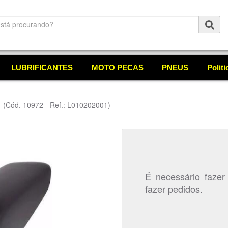
LUBRIFICANTES
MOTO PECAS
PNEUS
Polit
5
(Cód. 10972 - Ref.: L010202001)
É necessário fazer
fazer pedidos.