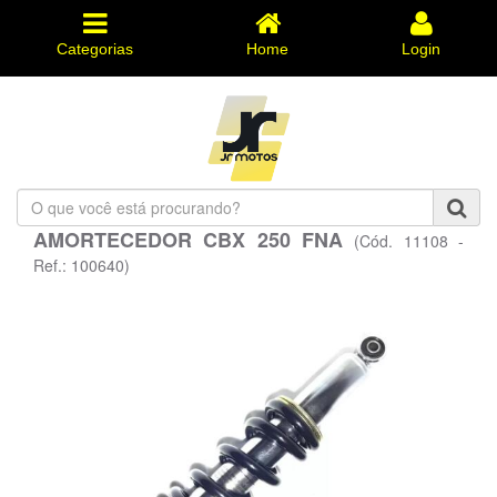
Categorias
Home
Login
O
que
AMORTECEDOR CBX 250 FNA
(Cód. 11108 -
você
está
Ref.: 100640)
procurando?