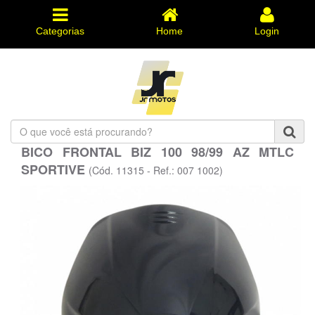
Categorias
Home
Login
O
que
BICO FRONTAL BIZ 100 98/99 AZ MTLC
você
SPORTIVE
está
(Cód. 11315 - Ref.: 007 1002)
procurando?