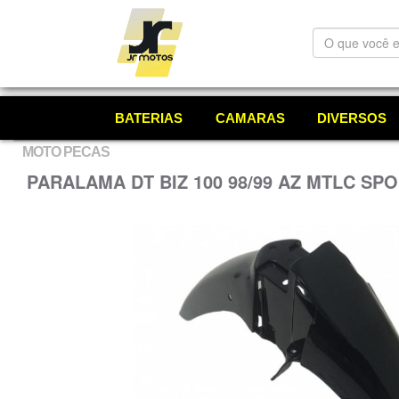
O
que
você
está
procurando?
BATERIAS
CAMARAS
DIVERSOS
MOTO PECAS
PARALAMA DT BIZ 100 98/99 AZ MTLC SP