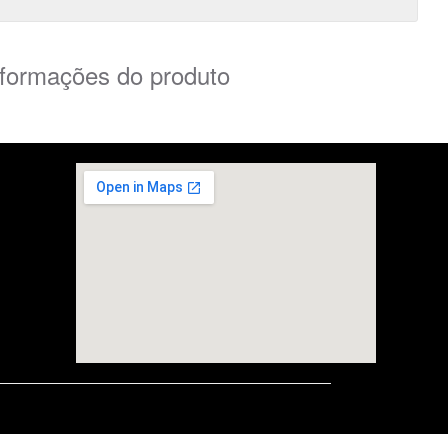
nformações do produto
embedgooglemap.net