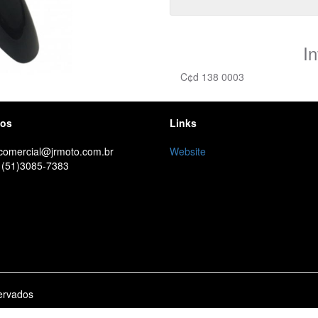
I
C¢d 138 0003
tos
Links
 comercial@jrmoto.com.br
Website
 (51)3085-7383
ervados