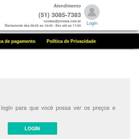
Atendimento
(51) 3085-7383
vendas@jrmotos.com.br
Login
Diariamente das 08:00 as 18:00 - Sex até as 17:00
ica de pagamento
Política de Privacidade
 login para que você possa ver os preços e
LOGIN