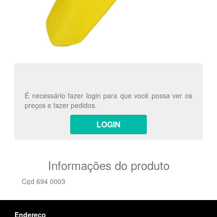
É necessário fazer login para que você possa ver os
preços e fazer pedidos.
LOGIN
Informações do produto
C¢d 694 0003
Endereço