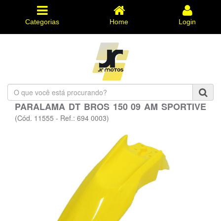
Categorias
Home
Login
O
que
PARALAMA DT BROS 150 09 AM SPORTIVE
você
está
(Cód. 11555 - Ref.: 694 0003)
procurando?