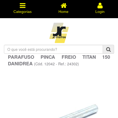
Categorias
Home
Login
O
que
PARAFUSO PINCA FREIO TITAN 150
você
DANIDREA
está
(Cód. 12042 - Ref.: 24302)
procurando?