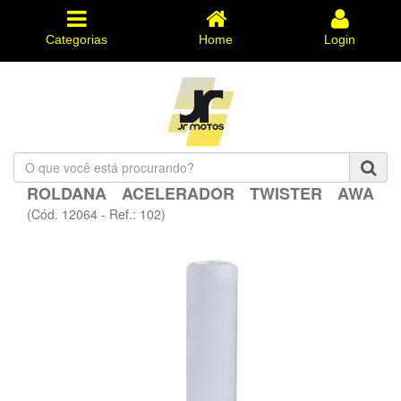
Categorias
Home
Login
O
que
ROLDANA ACELERADOR TWISTER AWA
você
está
(Cód. 12064 - Ref.: 102)
procurando?