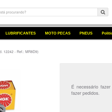
LUBRIFICANTES
MOTO PECAS
PNEUS
Polit
d. 12242 - Ref.: MR8D9)
É necessário fazer
fazer pedidos.