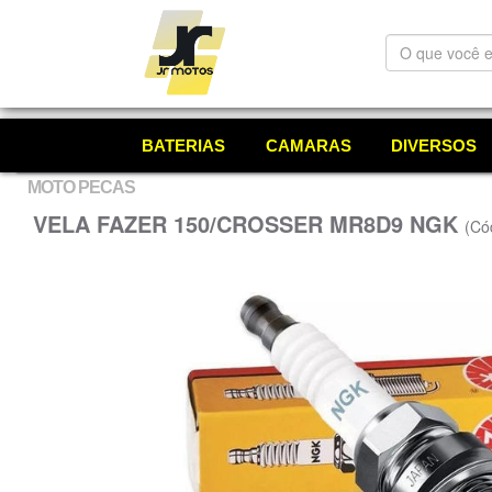
O
que
você
está
procurando?
BATERIAS
CAMARAS
DIVERSOS
MOTO PECAS
VELA FAZER 150/CROSSER MR8D9 NGK
(Có