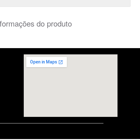
nformações do produto
embedgooglemap.net