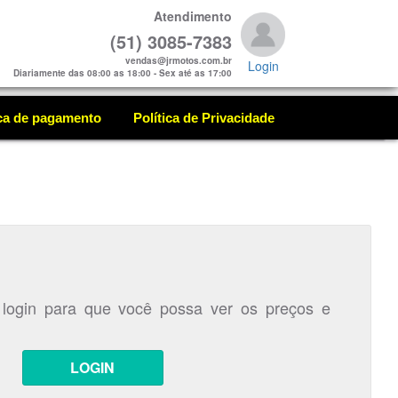
Atendimento
(51) 3085-7383
vendas@jrmotos.com.br
Login
Diariamente das 08:00 as 18:00 - Sex até as 17:00
ica de pagamento
Política de Privacidade
 login para que você possa ver os preços e
LOGIN