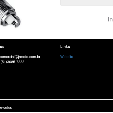
I
tos
Links
 comercial@jrmoto.com.br
Website
 (51)3085-7383
ervados