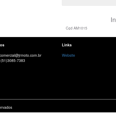
I
C¢d AM1015
tos
Links
 comercial@jrmoto.com.br
Website
 (51)3085-7383
ervados