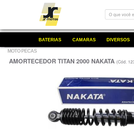
O
que
você
está
procurando?
BATERIAS
CAMARAS
DIVERSOS
MOTO PECAS
AMORTECEDOR TITAN 2000 NAKATA
(Cód. 12