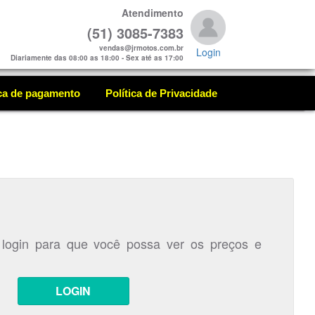
Atendimento
(51) 3085-7383
vendas@jrmotos.com.br
Login
Diariamente das 08:00 as 18:00 - Sex até as 17:00
ica de pagamento
Política de Privacidade
 login para que você possa ver os preços e
LOGIN