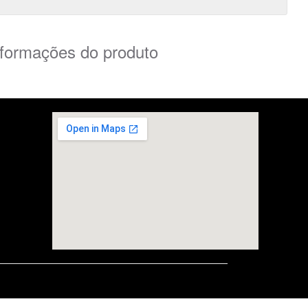
nformações do produto
embedgooglemap.net