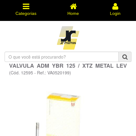
Categorias
Home
Login
O
que
VALVULA ADM YBR 125 / XTZ METAL LEV
você
está
(Cód. 12595 - Ref.: VA0520199)
procurando?