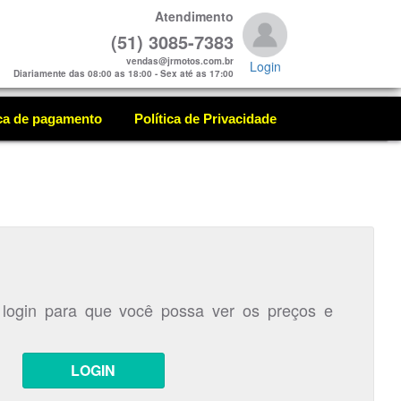
Atendimento
(51) 3085-7383
vendas@jrmotos.com.br
Login
Diariamente das 08:00 as 18:00 - Sex até as 17:00
ica de pagamento
Política de Privacidade
 login para que você possa ver os preços e
LOGIN