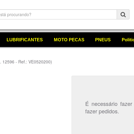
LUBRIFICANTES
MOTO PECAS
PNEUS
Polit
. 12596 - Ref.: VE0520200)
É necessário fazer
fazer pedidos.