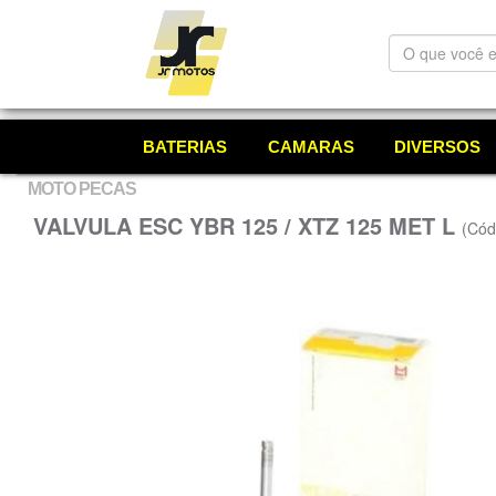
O
que
você
está
procurando?
BATERIAS
CAMARAS
DIVERSOS
MOTO PECAS
VALVULA ESC YBR 125 / XTZ 125 MET L
(Cód