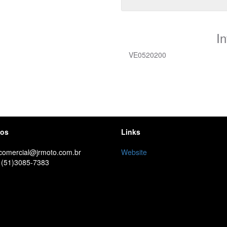
I
VE0520200
tos
Links
 comercial@jrmoto.com.br
Website
 (51)3085-7383