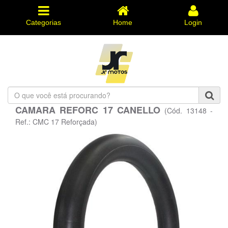
Categorias
Home
Login
O
que
CAMARA REFORC 17 CANELLO
(Cód. 13148 -
você
está
Ref.: CMC 17 Reforçada)
procurando?