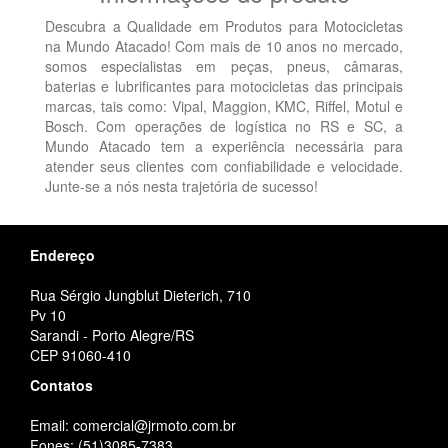
Descubra a Qualidade em Produtos para Motocicletas
na Mundo Atacado! Com mais de 10 anos no mercado,
somos especialistas em peças, pneus, câmaras,
baterias e lubrificantes para motocicletas das principais
marcas, tais como: Vipal, Maggion, KMC, Riffel, Motul e
Bosch. Com operações de logística no RS e SC, a
Mundo Atacado tem a experiência necessária para
atender seus clientes com confiabilidade e velocidade.
Junte-se a nós nesta trajetória de sucesso!
Endereço
Rua Sérgio Jungblut Dieterich, 710
Pv 10
Sarandi - Porto Alegre/RS
CEP 91060-410
Contatos
Email: comercial@jrmoto.com.br
Fones: (51)3085-7383