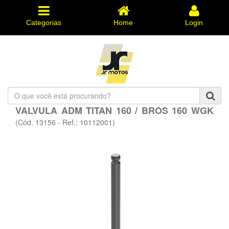
Categorias
Home
Login
O
que
VALVULA ADM TITAN 160 / BROS 160 WGK
você
está
(Cód. 13156 - Ref.: 10112001)
procurando?