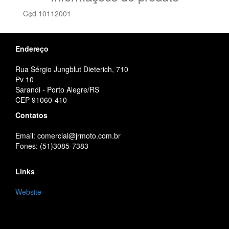
C¢d 10112001
Endereço
Rua Sérgio Jungblut Dieterich, 710
Pv 10
Sarandi - Porto Alegre/RS
CEP 91060-410
Contatos
Email: comercial@jrmoto.com.br
Fones: (51)3085-7383
Links
Website