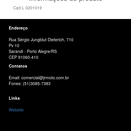
C¢d L 0201019
Endereço
Rua Sérgio Jungblut Dieterich, 710
Pv 10
Sarandi - Porto Alegre/RS
CEP 91060-410
Contatos
Email: comercial@jrmoto.com.br
Fones: (51)3085-7383
Links
Website