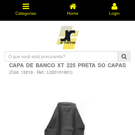
Categorias
Home
Login
O
que
CAPA DE BANCO XT 225 PRETA SO CAPAS
você
está
(Cód. 13219 - Ref.: L020101901)
procurando?