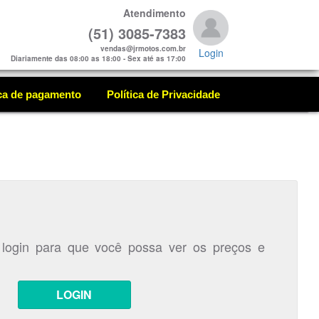
Atendimento
(51) 3085-7383
vendas@jrmotos.com.br
Login
Diariamente das 08:00 as 18:00 - Sex até as 17:00
ica de pagamento
Política de Privacidade
 login para que você possa ver os preços e
LOGIN