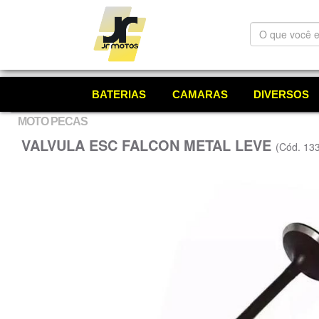
O
que
você
está
procurando?
BATERIAS
CAMARAS
DIVERSOS
MOTO PECAS
VALVULA ESC FALCON METAL LEVE
(Cód. 13