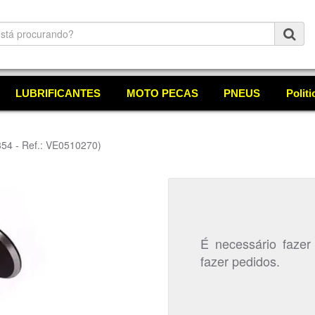
LUBRIFICANTES
MOTO PECAS
PNEUS
Polit
354 - Ref.: VE0510270)
É necessário fazer
fazer pedidos.