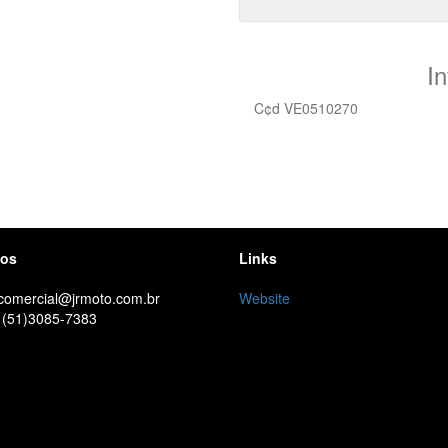
I
C¢d VE0510270
tos
Links
 comercial@jrmoto.com.br
Website
 (51)3085-7383