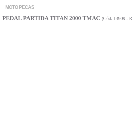
está
MOTO PECAS
procurando?
PEDAL PARTIDA TITAN 2000 TMAC
(Cód. 13909 - R