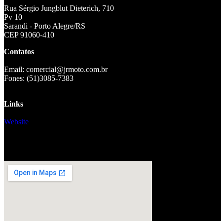
Rua Sérgio Jungblut Dieterich, 710
Pv 10
Sarandi - Porto Alegre/RS
CEP 91060-410
Contatos
Email: comercial@jrmoto.com.br
Fones: (51)3085-7383
Links
Website