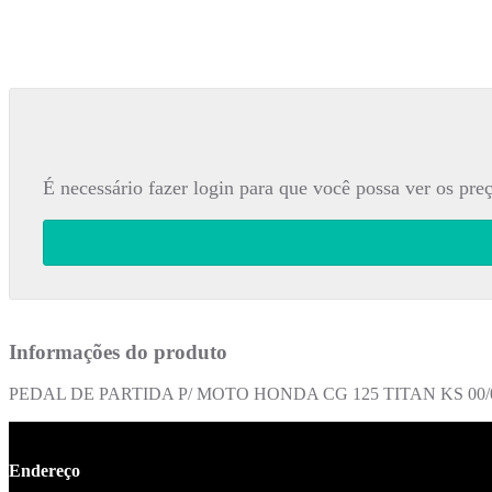
É necessário fazer login para que você possa ver os preç
Informações do produto
PEDAL DE PARTIDA P/ MOTO HONDA CG 125 TITAN KS 00/04 - 
Endereço