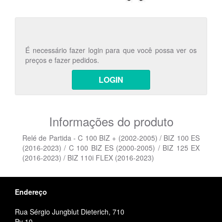
É necessário fazer login para que você possa ver os
preços e fazer pedidos.
LOGIN
Informações do produto
Relé de Partida - C 100 BIZ + (2002-2005) / BIZ 100 ES
(2016-2023) / C 100 BIZ ES (2000-2005) / BIZ 125 EX
(2016-2023) / BIZ 110i FLEX (2016-2023)
Endereço
Rua Sérgio Jungblut Dieterich, 710
Pv 10