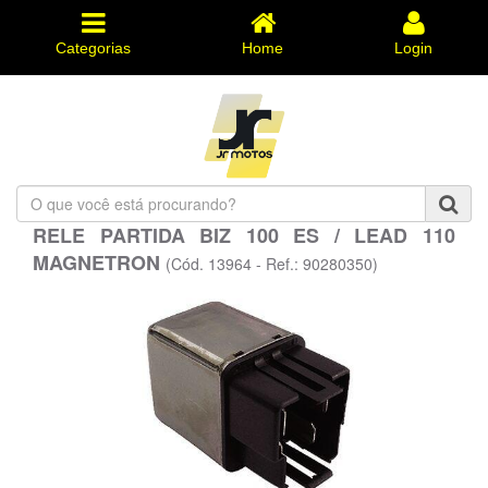
Categorias
Home
Login
O
que
RELE PARTIDA BIZ 100 ES / LEAD 110
você
MAGNETRON
está
(Cód. 13964 - Ref.: 90280350)
procurando?