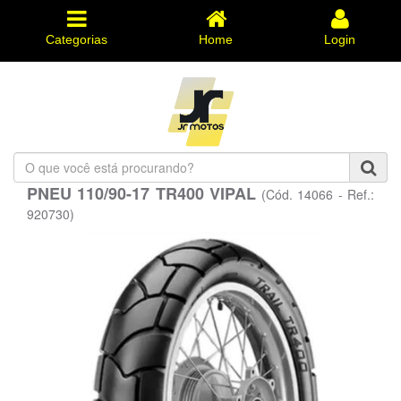
Categorias
Home
Login
O
que
PNEU 110/90-17 TR400 VIPAL
(Cód. 14066 - Ref.:
você
está
920730)
procurando?