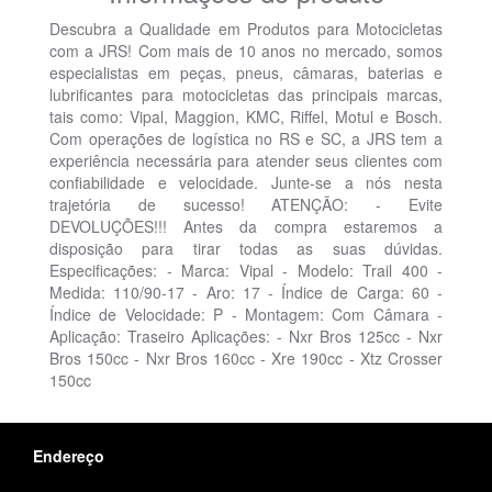
Descubra a Qualidade em Produtos para Motocicletas
com a JRS! Com mais de 10 anos no mercado, somos
especialistas em peças, pneus, câmaras, baterias e
lubrificantes para motocicletas das principais marcas,
tais como: Vipal, Maggion, KMC, Riffel, Motul e Bosch.
Com operações de logística no RS e SC, a JRS tem a
experiência necessária para atender seus clientes com
confiabilidade e velocidade. Junte-se a nós nesta
trajetória de sucesso! ATENÇÃO: - Evite
DEVOLUÇÕES!!! Antes da compra estaremos a
disposição para tirar todas as suas dúvidas.
Especificações: - Marca: Vipal - Modelo: Trail 400 -
Medida: 110/90-17 - Aro: 17 - Índice de Carga: 60 -
Índice de Velocidade: P - Montagem: Com Câmara -
Aplicação: Traseiro Aplicações: - Nxr Bros 125cc - Nxr
Bros 150cc - Nxr Bros 160cc - Xre 190cc - Xtz Crosser
150cc
Endereço