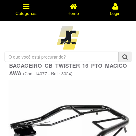
Categorias
Home
Login
O
que
BAGAGEIRO CB TWISTER 16 PTO MACICO
você
AWA
está
(Cód. 14077 - Ref.: 3024)
procurando?