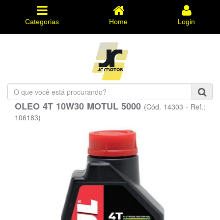
Categorias
Home
Login
O
que
OLEO 4T 10W30 MOTUL 5000
(Cód. 14303 - Ref.:
você
está
106183)
procurando?