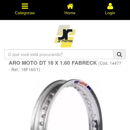
Categorias
Home
Login
O
que
ARO MOTO DT 18 X 1.60 FABRECK
(Cód. 14477
você
está
- Ref.: 18F160/1)
procurando?