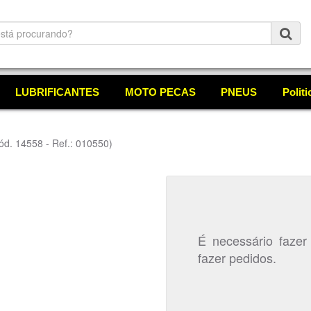
LUBRIFICANTES
MOTO PECAS
PNEUS
Polit
ód. 14558 - Ref.: 010550)
É necessário fazer
fazer pedidos.