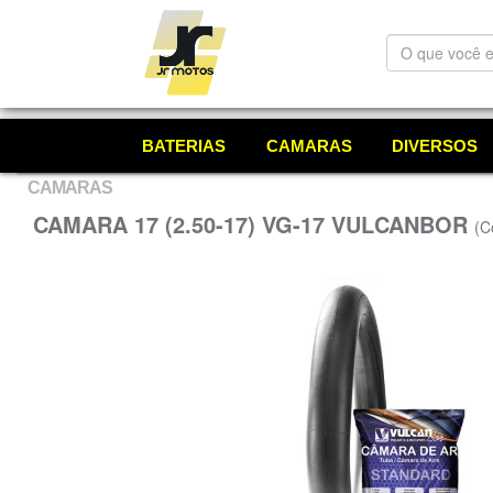
O
que
você
está
procurando?
BATERIAS
CAMARAS
DIVERSOS
CAMARAS
CAMARA 17 (2.50-17) VG-17 VULCANBOR
(C