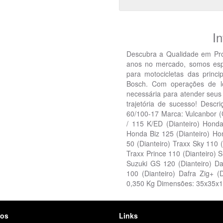
I
Descubra a Qualidade em Pr
anos no mercado, somos espec
para motocicletas das princi
Bosch. Com operações de l
necessária para atender seus 
trajetória de sucesso! Desc
60/100-17 Marca: Vulcanbor
/ 115 K/ED (Dianteiro) Honda
Honda Biz 125 (Dianteiro) Ho
50 (Dianteiro) Traxx Sky 110 
Traxx Prince 110 (Dianteiro) 
Suzuki GS 120 (Dianteiro) Da
100 (Dianteiro) Dafra Zig+
0,350 Kg Dimensões: 35x35x
tos
Links