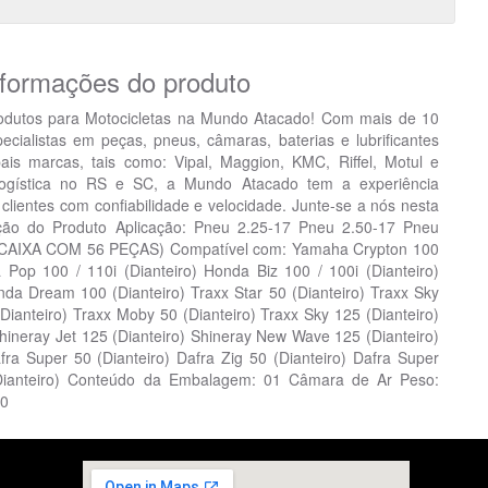
nformações do produto
odutos para Motocicletas na Mundo Atacado! Com mais de 10
ialistas em peças, pneus, câmaras, baterias e lubrificantes
pais marcas, tais como: Vipal, Maggion, KMC, Riffel, Motul e
ogística no RS e SC, a Mundo Atacado tem a experiência
clientes com confiabilidade e velocidade. Junte-se a nós nesta
rição do Produto Aplicação: Pneu 2.25-17 Pneu 2.50-17 Pneu
 (CAIXA COM 56 PEÇAS) Compatível com: Yamaha Crypton 100
 Pop 100 / 110i (Dianteiro) Honda Biz 100 / 100i (Dianteiro)
nda Dream 100 (Dianteiro) Traxx Star 50 (Dianteiro) Traxx Sky
(Dianteiro) Traxx Moby 50 (Dianteiro) Traxx Sky 125 (Dianteiro)
Shineray Jet 125 (Dianteiro) Shineray New Wave 125 (Dianteiro)
fra Super 50 (Dianteiro) Dafra Zig 50 (Dianteiro) Dafra Super
 (Dianteiro) Conteúdo da Embalagem: 01 Câmara de Ar Peso:
10