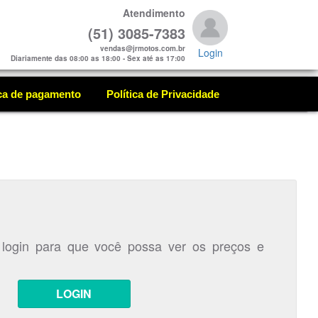
Atendimento
(51) 3085-7383
vendas@jrmotos.com.br
Login
Diariamente das 08:00 as 18:00 - Sex até as 17:00
ica de pagamento
Política de Privacidade
 login para que você possa ver os preços e
LOGIN