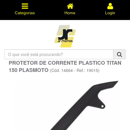
Categorias
Home
Login
O
que
PROTETOR DE CORRENTE PLASTICO TITAN
você
150 PLASMOTO
está
(Cód. 14664 - Ref.: 19015)
procurando?