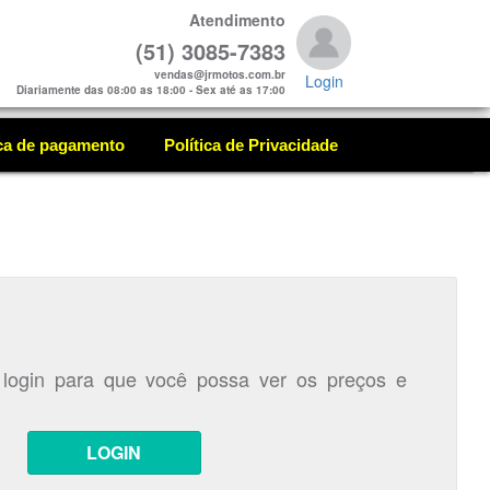
Atendimento
(51) 3085-7383
vendas@jrmotos.com.br
Login
Diariamente das 08:00 as 18:00 - Sex até as 17:00
ica de pagamento
Política de Privacidade
 login para que você possa ver os preços e
LOGIN