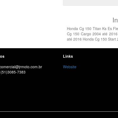
I
Honda Cg 150 Titan Ks Es Fl
Cg 150 Cargo 2004 até 2016
até 2016 Honda Cg 150 Start
tos
Links
 comercial@jrmoto.com.br
Website
 (51)3085-7383