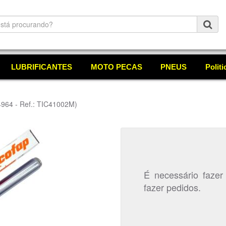
LUBRIFICANTES
MOTO PECAS
PNEUS
Polit
4964 - Ref.: TIC41002M)
É necessário fazer
fazer pedidos.