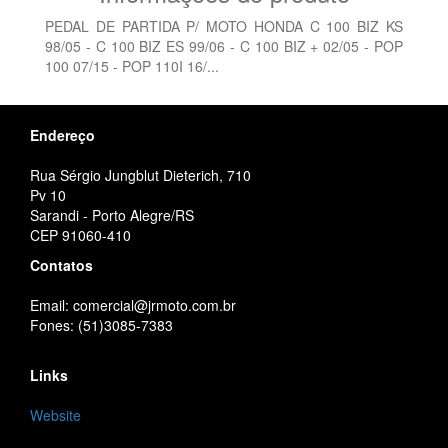
PEDAL DE PARTIDA P/ MOTO HONDA C 100 BIZ KS
98/05 - C 100 BIZ ES 99/06 - C 100 BIZ + 02/05 - POP
100 07/15 - POP 110I 16/...
Endereço
Rua Sérgio Jungblut Dieterich, 710
Pv 10
Sarandi - Porto Alegre/RS
CEP 91060-410
Contatos
Email: comercial@jrmoto.com.br
Fones: (51)3085-7383
Links
Website