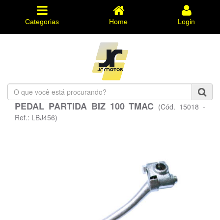
Categorias
Home
Login
O
que
PEDAL PARTIDA BIZ 100 TMAC
(Cód. 15018 -
você
está
Ref.: LBJ456)
procurando?