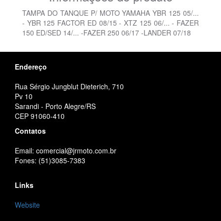
TAMPA DO TANQUE P/ MOTO YAMAHA YBR 125 05/...
- YBR 125 FACTOR ED 08/15 - XTZ 125 06/... - FAZER
150 ED/SED 14/... -FAZER 250 06/17 -LANDER 07/18
Endereço
Rua Sérgio Jungblut Dieterich, 710
Pv 10
Sarandi - Porto Alegre/RS
CEP 91060-410
Contatos
Email: comercial@jrmoto.com.br
Fones: (51)3085-7383
Links
Website