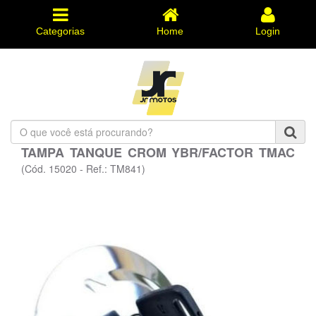
Categorias
Home
Login
O
que
TAMPA TANQUE CROM YBR/FACTOR TMAC
você
está
(Cód. 15020 - Ref.: TM841)
procurando?