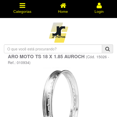
Categorias
Home
Login
O
que
ARO MOTO TS 18 X 1.85 AUROCH
(Cód. 15026 -
você
está
Ref.: 010934)
procurando?