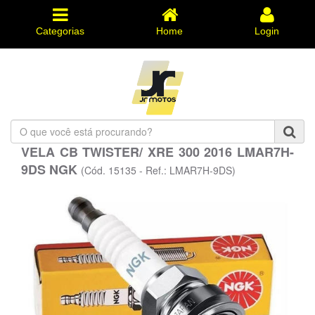
Categorias
Home
Login
O
que
VELA CB TWISTER/ XRE 300 2016 LMAR7H-
você
9DS NGK
está
(Cód. 15135 - Ref.: LMAR7H-9DS)
procurando?