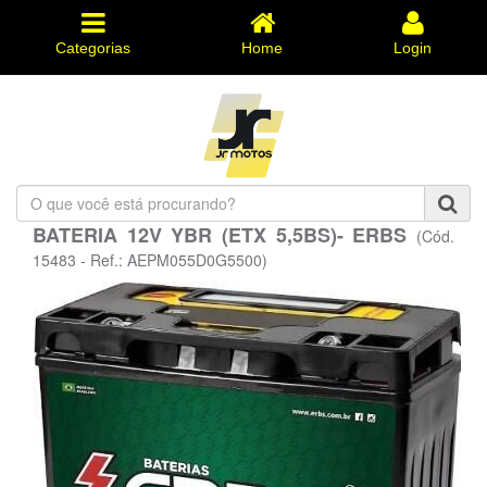
Categorias
Home
Login
O
que
BATERIA 12V YBR (ETX 5,5BS)- ERBS
(Cód.
você
está
15483 - Ref.: AEPM055D0G5500)
procurando?