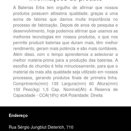
A Baterias Erbs tem orgulho de afirmar que nossos
produtos possuem altíssima qualidade, graças a uma
soma de fatores que damos muita importância no
processo de fabricação. Depois de anos de pesquisa e
desenvolvimento, hoje podemos afirmar que usamos as
melhores tecnologias em nossos produtos, o que nos
permite produzir baterias que duram mais, têm melhor
rendimento, geram mais potência e são mais confiáveis.
Além disso, com o tempo aprendemos a selecionar a
melhor matéria-prima para a produção das baterias. A
escolha do chumbo é feita minuciosamente, para que o
material da mais alta qualidade seja utilizado em nossos
processos, gerando produtos finais de primeira linha.
Comprimento(mm) 135 Largura(mm) 60 Altura(mm)
130 Peso(kg) 1,5 Cap. Nominal(Ah) 4 Reserva de
Capacidade - CCA(18ºc) 40A Polaridade: Direita
Endereço
Rua Sérgio Jungblut Dieterich, 710