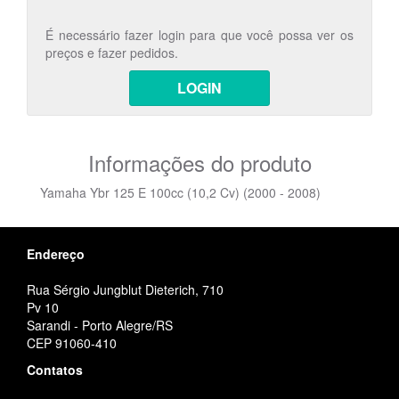
É necessário fazer login para que você possa ver os
preços e fazer pedidos.
LOGIN
Informações do produto
Yamaha Ybr 125 E 100cc (10,2 Cv) (2000 - 2008)
Endereço
Rua Sérgio Jungblut Dieterich, 710
Pv 10
Sarandi - Porto Alegre/RS
CEP 91060-410
Contatos