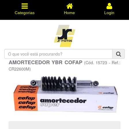
Categorias
Home
Login
O
que
AMORTECEDOR YBR COFAP
(Cód. 15723 - Ref.:
você
está
CR22600M)
procurando?