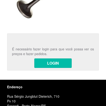
É necessário fazer login para que você possa ver os
preços e fazer pedidos.
LOGIN
Endereço
Rua Sérgio Jungblut Dieterich, 710
Pv 10
Sarandi - Porto Alegre/RS