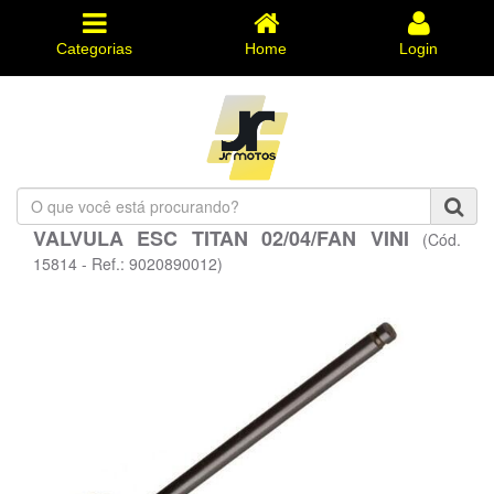
Categorias
Home
Login
O
que
VALVULA ESC TITAN 02/04/FAN VINI
(Cód.
você
está
15814 - Ref.: 9020890012)
procurando?