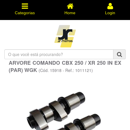
Categorias
Home
Login
O
que
ARVORE COMANDO CBX 250 / XR 250 IN EX
você
(PAR) WGK
está
(Cód. 15918 - Ref.: 1011121)
procurando?