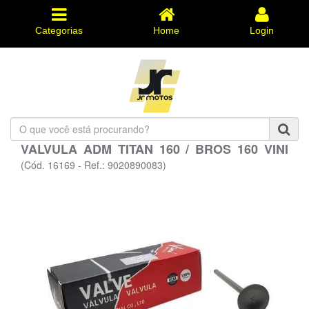
Categorias
Home
Login
O
que
VALVULA ADM TITAN 160 / BROS 160 VINI
você
está
(Cód. 16169 - Ref.: 9020890083)
procurando?