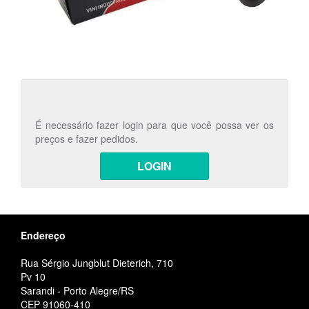
É necessário fazer login para que você possa ver os
preços e fazer pedidos.
LOGIN
Endereço
Rua Sérgio Jungblut Dieterich, 710
Pv 10
Sarandi - Porto Alegre/RS
CEP 91060-410