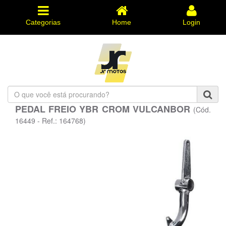
Categorias
Home
Login
O
que
PEDAL FREIO YBR CROM VULCANBOR
(Cód.
você
está
16449 - Ref.: 164768)
procurando?