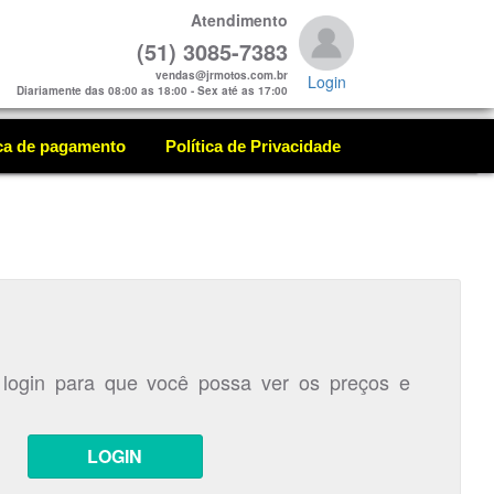
Atendimento
(51) 3085-7383
vendas@jrmotos.com.br
Login
Diariamente das 08:00 as 18:00 - Sex até as 17:00
ica de pagamento
Política de Privacidade
 login para que você possa ver os preços e
LOGIN