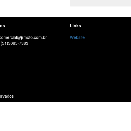
tos
Links
 comercial@jrmoto.com.br
Website
 (51)3085-7383
ervados