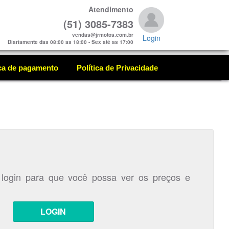
Atendimento
(51) 3085-7383
vendas@jrmotos.com.br
Login
Diariamente das 08:00 as 18:00 - Sex até as 17:00
ica de pagamento
Política de Privacidade
 login para que você possa ver os preços e
LOGIN