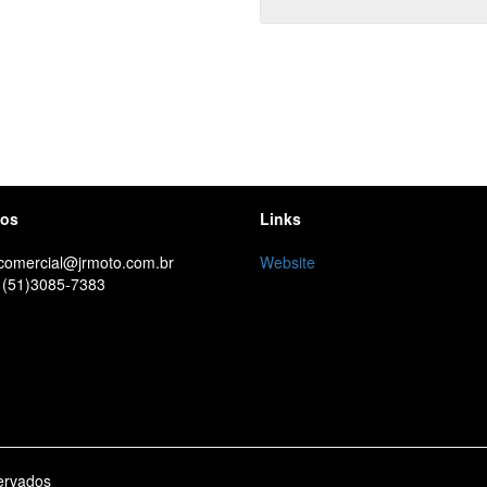
tos
Links
 comercial@jrmoto.com.br
Website
 (51)3085-7383
ervados