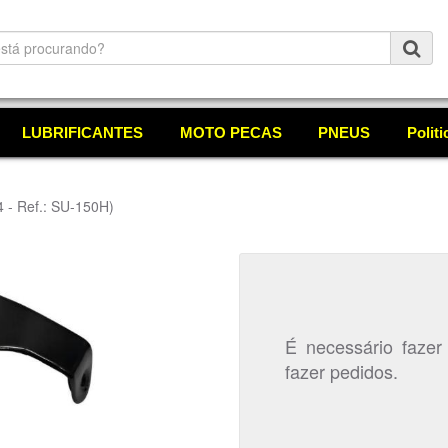
LUBRIFICANTES
MOTO PECAS
PNEUS
Polit
 - Ref.: SU-150H)
É necessário fazer
fazer pedidos.