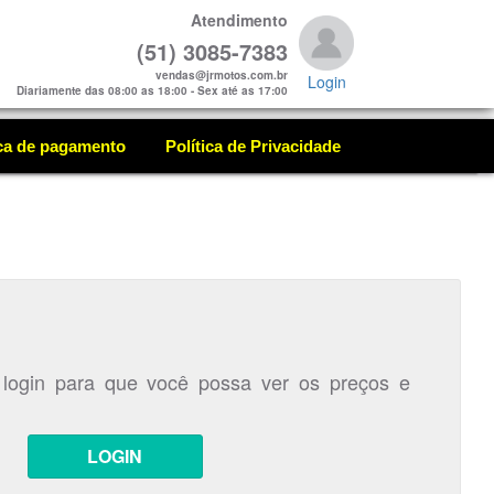
Atendimento
(51) 3085-7383
vendas@jrmotos.com.br
Login
Diariamente das 08:00 as 18:00 - Sex até as 17:00
ica de pagamento
Política de Privacidade
 login para que você possa ver os preços e
LOGIN