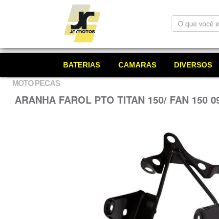
O
que
você
está
procurando?
BATERIAS
CAMARAS
DIVERSOS
MOTO PECAS
ARANHA FAROL PTO TITAN 150/ FAN 150 