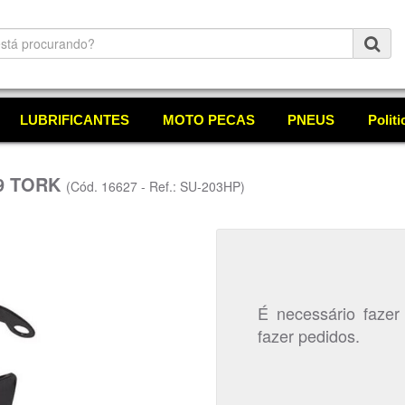
LUBRIFICANTES
MOTO PECAS
PNEUS
Polit
09 TORK
(Cód. 16627 - Ref.: SU-203HP)
É necessário fazer
fazer pedidos.