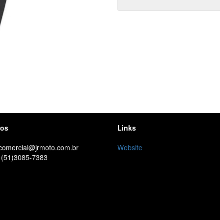
tos
Links
 comercial@jrmoto.com.br
Website
 (51)3085-7383