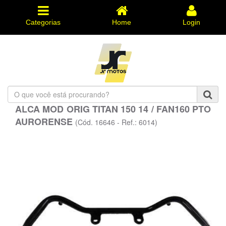
Categorias
Home
Login
O
que
ALCA MOD ORIG TITAN 150 14 / FAN160 PTO
você
AURORENSE
está
(Cód. 16646 - Ref.: 6014)
procurando?