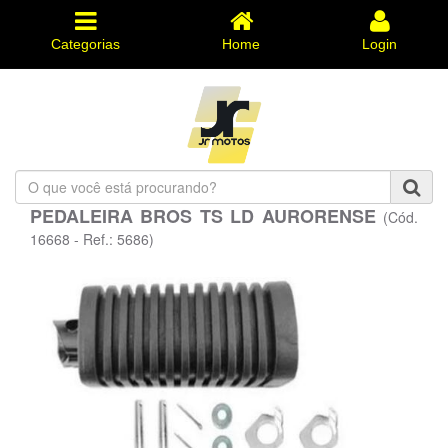
Categorias
Home
Login
O
que
PEDALEIRA BROS TS LD AURORENSE
(Cód.
você
está
16668 - Ref.: 5686)
procurando?