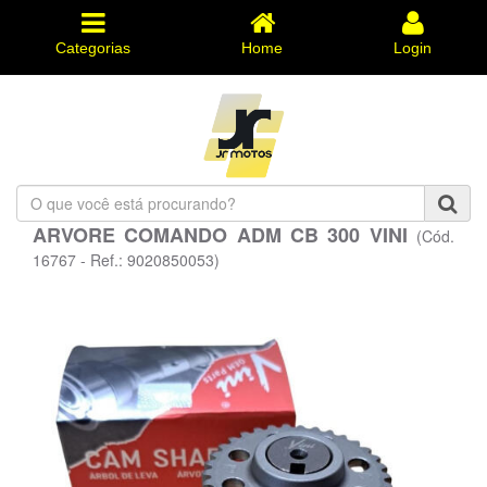
Categorias
Home
Login
O
que
ARVORE COMANDO ADM CB 300 VINI
(Cód.
você
está
16767 - Ref.: 9020850053)
procurando?